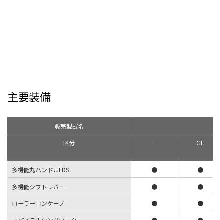
主要装備
販売型式名
Y
区分
―
GE
多機能丸ハンドルFDS
●
●
多機能シフトレバー
●
●
ローラーコンケーブ
●
●
スパイラルロングロータ
●
●