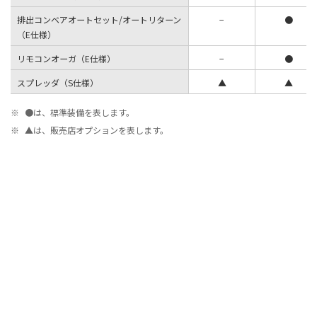
排出コンベアオートセット/オートリターン
−
●
（E仕様）
リモコンオーガ（E仕様）
−
●
スプレッダ（S仕様）
▲
▲
※
●は、標準装備を表します。
※
▲は、販売店オプションを表します。