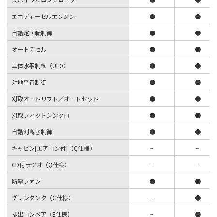
エコディーゼルエンジン
●
●
自動定回転制御
●
●
オートデセル
●
●
車体水平制御（UFO）
●
●
対地平行制御
●
●
刈取オートリフト／オートセット
●
●
刈取フィットシンクロ
●
●
自動刈高さ制御
●
●
キャビン[エアコン付]（Q仕様）
−
−
CD付ラジオ（Q仕様）
−
−
防塵ファン
●
●
グレンタンク（G仕様）
−
●
排出コンベア（E仕様）
−
●