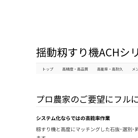
揺動籾すり機ACHシ
トップ
高精度・高品質
高能率・高耐久
メ
プロ農家のご要望にフル
システム化ならではの高能率作業
籾すり機と高度にマッチングした石抜･選別･
ます。