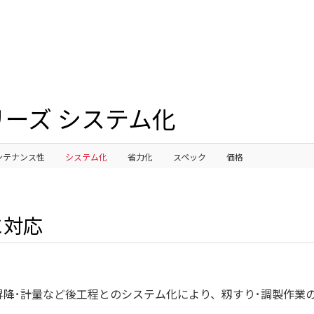
リーズ システム化
ンテナンス性
システム化
省力化
スペック
価格
に対応
昇降･計量など後工程とのシステム化により、籾すり･調製作業