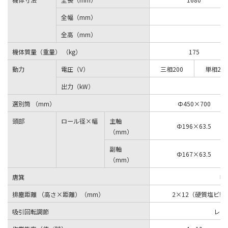
全幅（mm）
全高（mm）
機体質量（重量） （kg）
175
動力
電圧（V）
三相200
単相200
出力（kW）
選別筒 （mm）
Φ450×700
頭部
ロール径×幅
主軸
Φ196×63.5
（mm）
副軸
Φ167×63.5
（mm）
唐箕
吸
排塵距離 （高さ×距離）（mm）
2×12（硬質塩ビ
吸引回転調節
レバ