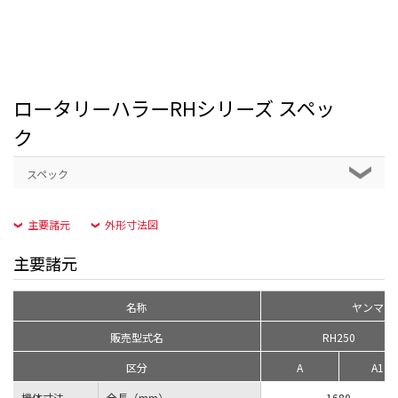
ロータリーハラーRHシリーズ スペッ
ク
スペック
主要諸元
外形寸法図
主要諸元
名称
ヤンマー
販売型式名
RH250
区分
A
A1
機体寸法
全長（mm）
1680