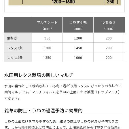
マルチシート
うねすそ幅
うね高さ
（mm）
（mm）
（mm）
葉ねぎ
950
1200
200
レタス3条
1200
1450
200
レタス4条
1350
1600
200
水田用レタス栽培の新しいマルチ
水田の裏作として栽培されている冬・春どり用レタスにぴったりのうね立て
同時マルチです。マルチフィルムをうねの上面にだけ被覆（トップマルチ）
できます。
雑草の防止・うねの過湿予防に効果的
うねの上面だけをマルチするため、雑草の防止やうねの過湿が予防できま
す。しかも降雨時の泥はね防止によって、土壌病原菌から作物を守る効果も