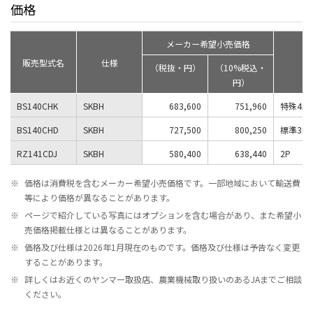
価格
メーカー希望小売価格
販売型式名
仕様
（税抜・円）
（10%税込・
円）
BS140CHK
SKBH
683,600
751,960
特殊4P J
BS140CHD
SKBH
727,500
800,250
標準3P
RZ141CDJ
SKBH
580,400
638,440
2P
※
価格は消費税を含むメーカー希望小売価格です。一部地域において輸送費
等により価格が異なることがあります。
※
ページで紹介している写真にはオプションを含む場合があり、また希望小
売価格掲載仕様とは異なることがあります。
※
価格及び仕様は2026年1月現在のものです。価格及び仕様は予告なく変更
することがあります。
※
詳しくはお近くのヤンマー取扱店、農業機械取り扱いのあるJAまでご相談
ください。