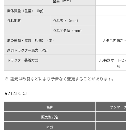
全高（mm）
機体質量（重量）（kg）
うね形状
うね高さ（mm）
うねすそ幅（mm）
爪の種類・本数（片側）（本）
ナタ爪内向き・1
適応トラクター馬力（PS）
トラクター装着方式
JIS特殊オートヒッチ
形
※
諸元は改良などにより予告なく変更することがあります。
RZ141CDJ
名称
ヤンマーナ
販売型式名
区分