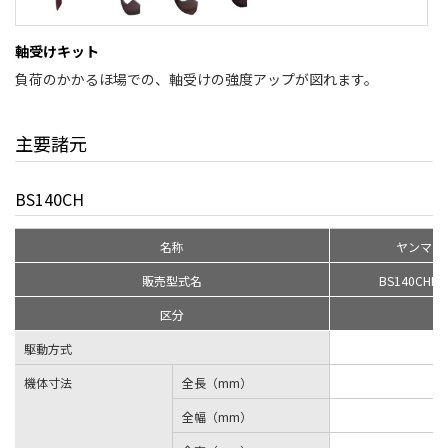
軸受けキット
負荷のかかるほ場での、軸受けの強度アップが図れます。
主要諸元
BS140CH
名称
ヤンマー
販売型式名
BS140CHK
区分
駆動方式
機体寸法
全長（mm）
全幅（mm）