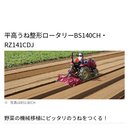
平高うね整形ロータリーBS140CH・
RZ141CDJ
※
写真はBS140CH
野菜の機械移植にピッタリのうねをつくる！