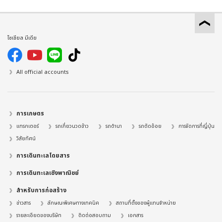
โซเชียล มีเดีย
All official accounts
การเกษตร
แทรกเตอร์
รถเกี่ยวนวดข้าว
รถดำนา
รถตัดอ้อย
การจัดการที่ญี่ปุ่น
วิสัยทัศน์
การเดินทะเลโดยสาร
การเดินทะเลเชิงพาณิชย์
สำหรับการก่อสร้าง
ข่าวสาร
ลักษณะพิเศษทางเทคนิค
สถานที่ตั้งของผู้แทนจำหน่าย
รายละเอียดของบริษัท
ติดต่อสอบถาม
เอกสาร