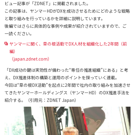
ビュー記事が「ZDNET」に掲載されました。
この記事は、ヤンマーHDがDXを成功させるためにどのような戦略
と取り組みを行っているかを詳細に説明しています。
後編ではさらに具体的な事例や成果が紹介されていますので、ご
一読ください。
ヤンマーに聞く、草の根活動でDX人材を組織化した2年間（前
編）
（japan.zdnet.com）
「DX成功の鍵は実効性が備わった“専任の推進組織”にある」と考
え、DX推進体制の構築と運用のポイントを探っていく連載。
今回は“草の根DX活動”を起点に2年間で社内の取り組みを加速させ
てきたヤンマーホールディングス（ヤンマーHD）のDX推進手法を
紹介する。（引用元：ZDNET Japan）