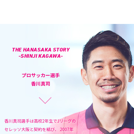
THE HANASAKA STORY
-SHINJI KAGAWA-
プロサッカー選手
香川真司
香川真司選手は高校2年生でJリーグの
セレッソ大阪と契約を結び、
2007年