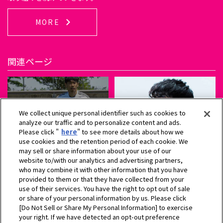
MORE
関連ページ
We collect unique personal identifier such as cookies to
analyze our traffic and to personalize content and ads.
Please click "
here
" to see more details about how we
use cookies and the retention period of each cookie. We
ヤンマーアンバサダー
Football is our engine
may sell or share information about your use of our
website to/with our analytics and advertising partners,
who may combine it with other information that you have
provided to them or that they have collected from your
use of their services. You have the right to opt out of sale
or share of your personal information by us. Please click
[Do Not Sell or Share My Personal Information] to exercise
your right. If we have detected an opt-out preference