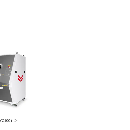
C100」＞