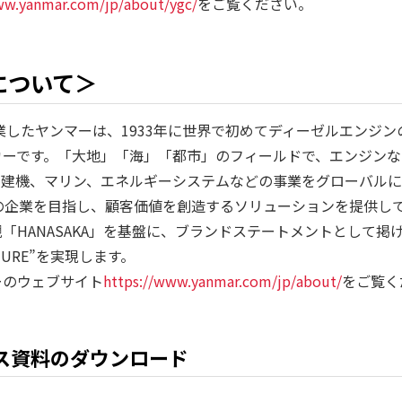
ww.yanmar.com/jp/about/ygc/
をご覧ください。
について＞
創業したヤンマーは、1933年に世界で初めてディーゼルエンジ
カーです。「大地」「海」「都市」のフィールドで、エンジンな
、建機、マリン、エネルギーシステムなどの事業をグローバル
の企業を目指し、顧客価値を創造するソリューションを提供し
「HANASAKA」を基盤に、ブランドステートメントとして掲げ
FUTURE”を実現します。
ーのウェブサイト
https://www.yanmar.com/jp/about/
をご覧く
ス資料のダウンロード