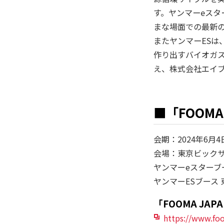
す。ヤンマーeス
まな場面での最新
またヤンマーES
作り出すバイオガ
え、株式会社エイ
■「FOOMA 
会期：2024年6月
会場：東京ビック
ヤンマーeスターブー
ヤンマーESブース 
「FOOMA JAP
https://www.fo