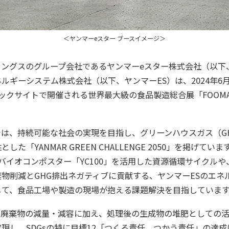
＜ヤンマーeスター ブースイメージ＞
ングスのグループ会社であるヤンマーeスター株式会社（以下
ルギーシステム株式会社（以下、ヤンマーES）は、2024年6
クサイトで開催される世界最大級の食品製造総合展「FOOMA JA
は、持続可能な社会の実現を目指し、グリーンハウスガス（G
した「YANMAR GREEN CHALLENGE 2050」を掲げて
バイオコンポスター「YC100」を活用した資源循環サイクル
物削減とGHG排出ネガティブに貢献する、ヤンマーESのエネ
じて、食品工場や製造の現場が抱える課題解決を目指していま
食品廃棄物の減量・減容に加え、処理後の生成物の堆肥としての
現し、SDGsの特に目標12「つくる責任、つかう責任」の達