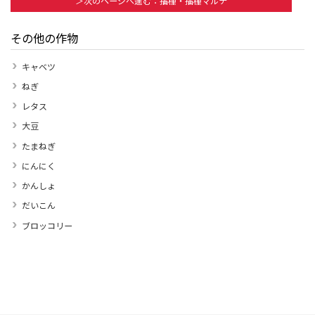
＞次のページへ進む：播種・播種マルチ
その他の作物
キャベツ
ねぎ
レタス
大豆
たまねぎ
にんにく
かんしょ
だいこん
ブロッコリー