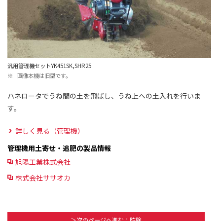
汎用管理機セットYK451SK,SHR25
※
画像本機は旧型です。
ハネロータでうね間の土を飛ばし、うね上への土入れを行いま
す。
詳しく見る（管理機）
管理機用土寄せ・追肥の製品情報
旭陽工業株式会社
株式会社ササオカ
＞次のページへ進む：防除