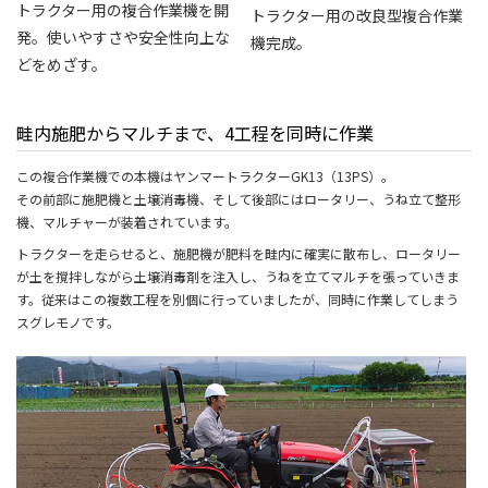
トラクター用の複合作業機を開
トラクター用の改良型複合作業
発。使いやすさや安全性向上な
機完成。
どをめざす。
畦内施肥からマルチまで、4工程を同時に作業
この複合作業機での本機はヤンマートラクターGK13（13PS）。
その前部に施肥機と土壌消毒機、そして後部にはロータリー、うね立て整形
機、マルチャーが装着されています。
トラクターを走らせると、施肥機が肥料を畦内に確実に散布し、ロータリー
が土を撹拌しながら土壌消毒剤を注入し、うねを立てマルチを張っていきま
す。従来はこの複数工程を別個に行っていましたが、同時に作業してしまう
スグレモノです。