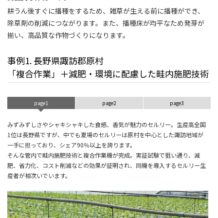
耕うん後すぐに播種をするため、雑草が生える前に播種ができ、
除草剤の削減につながります。また、播種床が均平なため発芽が
揃い、高品質な作物づくりになります。
事例1. 長野県諏訪郡原村
「複合作業」＋減肥・環境に配慮した畦内施肥技術
page1
page2
page3
みずみずしさやシャキシャキした食感、香気が魅力のセルリー。生産高全国
1位は長野県ですが、中でも夏場のセルリーは原村を中心とした諏訪地域が
一手に担っており、シェア90％以上を誇ります。
そんな管内で畦内施肥技術と複合作業機が完成。実証試験で狙い通り、減
肥、省力化、コスト削減などの効果が証明され、同機を導入するセルリー生
産者が相次いでいます。