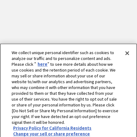
We collect unique personal identifier such as cookies to
analyze our traffic and to personalize content and ads.
Please click "
here
" to see more details about how we
use cookies and the retention period of each cookie. We
may sell or share information about your use of our
website to/with our analytics and advertising partners,
who may combine it with other information that you have
provided to them or that they have collected from your
use of their services. You have the right to opt out of sale
or share of your personal information by us. Please click
[Do Not Sell or Share My Personal Information] to exercise
your right. If we have detected an opt-out preference
signal then it will be honored.
Privacy Policy for California Residents
ホーム
農業
営農情報 営農PLUS
「複合作業」のススメ
Change your sell or share preference