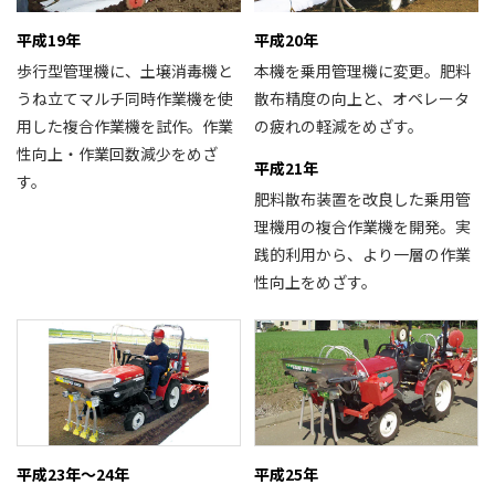
平成19年
平成20年
歩行型管理機に、土壌消毒機と
本機を乗用管理機に変更。肥料
うね立てマルチ同時作業機を使
散布精度の向上と、オペレータ
用した複合作業機を試作。作業
の疲れの軽減をめざす。
性向上・作業回数減少をめざ
平成21年
す。
肥料散布装置を改良した乗用管
理機用の複合作業機を開発。実
践的利用から、より一層の作業
性向上をめざす。
平成23年～24年
平成25年