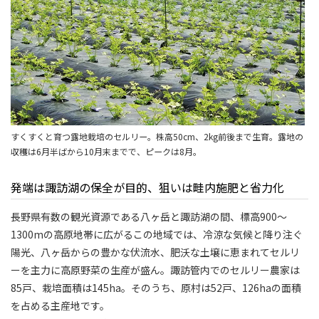
すくすくと育つ露地栽培のセルリー。株高50cm、2kg前後まで生育。露地の
収穫は6月半ばから10月末までで、ピークは8月。
発端は諏訪湖の保全が目的、狙いは畦内施肥と省力化
長野県有数の観光資源である八ヶ岳と諏訪湖の間、標高900～
1300mの高原地帯に広がるこの地域では、冷涼な気候と降り注ぐ
陽光、八ヶ岳からの豊かな伏流水、肥沃な土壌に恵まれてセルリ
ーを主力に高原野菜の生産が盛ん。諏訪管内でのセルリー農家は
85戸、栽培面積は145ha。そのうち、原村は52戸、126haの面積
を占める主産地です。