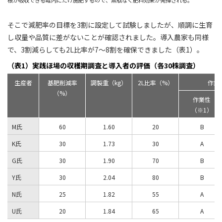
根が吸収できる畦内にだけ施肥するので、無駄なく肥料効果が発揮される。
そこで減肥率の目標を3割に設定して試験しましたが、順調に生育
し収量や品質に差がないことが確認されました。導入農家も同様
で、3割減らしても2L比率が7～8割を確保できました（表1）。
（表1）実践ほ場の収穫期調査と導入者の評価（各30株調査）
生産者
基肥削減率
調製重（kg）
2L比率（%）
作業
（%）
作業性
（※1）
M氏
60
1.60
20
B
K氏
30
1.73
30
A
G氏
30
1.90
70
B
Y氏
30
2.04
80
B
N氏
25
1.82
55
A
U氏
20
1.84
65
A