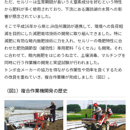
ただ、セルリーは生育期間が長いうえ窒素成分を好むという特性
から肥料が多く使用されており、下流にある諏訪湖の水質への影
響が懸念されていました。
そこで平成16年から県とJA信州諏訪が連携して、環境への負荷軽
減を目的にした減肥栽培技術の開発に取り組んできました。特に
減肥に有効な畦内施肥技術に力を入れ、セルリーの吸肥特性に合
わせた肥効調節型（緩効性）専用肥料「らくセル」も開発。それ
に合わせて、畦内施肥をはじめうね立て、土壌消毒、マルチングを
同時に行う作業機の開発と実証試験が行われました。
トンボ会メーカーの協力を得ながら作業性や効率を良くするため
の改良を重ねていき、複合作業機が完成しました（図1）。
（図1）複合作業機開発の歴史