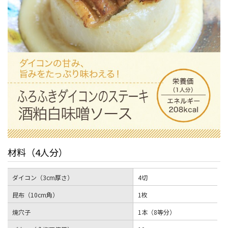
材料（4人分）
ダイコン（3cm厚さ）
4切
昆布（10cm角）
1枚
焼穴子
1本（8等分）