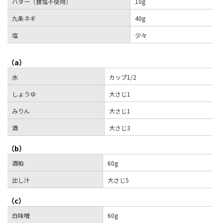
バター（食塩不使用）
10g
九条ネギ
40g
塩
少々
（a）
水
カップ1/2
しょうゆ
大さじ1
みりん
大さじ1
酒
大さじ3
（b）
酒粕
60g
出し汁
大さじ5
（c）
白味噌
60g