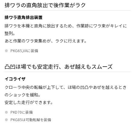
排ワラの直角放出で後作業がラク
排ワラ直角排出装置
排ワラを本機と直角に放出するため、作業跡にワラ束がキレイに
整列。
あと作業のワラ束集めが、ラクに行えます。
※
PKG65,VAに装備
凸凹ほ場でも安定走行、あぜ越えもスムーズ
イコライザ
クローラ中央の転輪が上下して、ほ場の凹凸やあぜを越えるとき
のショックを緩和。
安定した走行ができます。
※
PKD70に装備
※
PKG85は可動転輪を装備