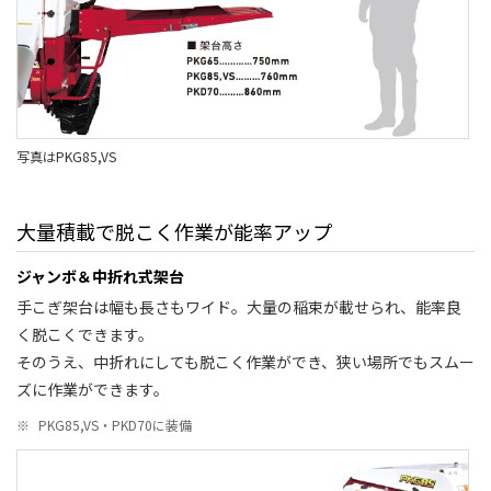
写真はPKG85,VS
大量積載で脱こく作業が能率アップ
ジャンボ＆中折れ式架台
手こぎ架台は幅も長さもワイド。大量の稲束が載せられ、能率良
く脱こくできます。
そのうえ、中折れにしても脱こく作業ができ、狭い場所でもスムー
ズに作業ができます。
※
PKG85,VS・PKD70に装備