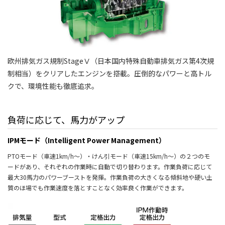
欧州排気ガス規制StageⅤ（日本国内特殊自動車排気ガス第4次規
制相当）をクリアしたエンジンを搭載。圧倒的なパワーと高トル
クで、環境性能も徹底追求。
負荷に応じて、馬力がアップ
IPMモード（Intelligent Power Management）
PTOモード（車速1km/h～）・けん引モード（車速15km/h～）の２つのモ
ードがあり、それぞれの作業時に自動で切り替わります。作業負荷に応じて
最大30馬力のパワーブーストを発揮。作業負荷の大きくなる傾斜地や硬い土
質のほ場でも作業速度を落とすことなく効率良く作業ができます。