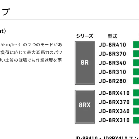
ップ
nt）
15km/h～）の２つのモードがあ
負荷に応じて最大35馬力のパワ
硬い土質のほ場でも作業速度を落
JD-8R410・JD8RX41