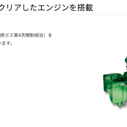
Ⅴクリアしたエンジンを搭載
車排ガス第4次規制相当）を
います。