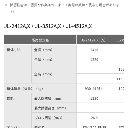
※
除雪性能は、雪質や作業条件によって実際の数値と異なる場合がありま
す。
JL-2412A,X・JL-3512A,X・JL-4512A,X
販売型式名
JL-2412A,X〔S〕
JL-35
機体寸法
全長（mm）
2410
2
全幅（mm）
1220
1985
全高（mm）
〔1530
機体質量（重量）（kg）
930〔925〕
1026
性能
最大除雪幅（mm）
1220
最大除雪高さ（mm）
ブロワ周速（m/s）
26.8
エンジン
型式名
3TNV82A-BNSR
3TNV