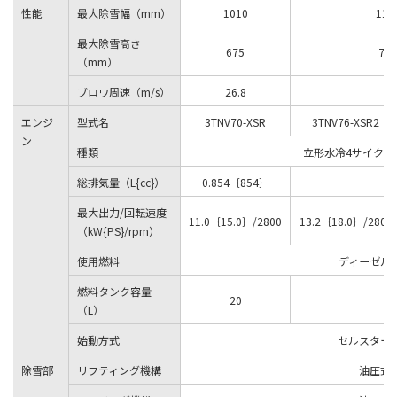
性能
最大除雪幅（mm）
1010
110
最大除雪高さ
675
715
（mm）
ブロワ周速（m/s）
26.8
エンジ
型式名
3TNV70-XSR
3TNV76-XSR2
ン
種類
立形水冷4サイクル
総排気量（L{cc}）
0.854｛854｝
最大出力/回転速度
11.0｛15.0｝/2800
13.2｛18.0｝/2800
（kW{PS}/rpm）
使用燃料
ディーゼル
燃料タンク容量
20
（L）
始動方式
セルスター
除雪部
リフティング機構
油圧式