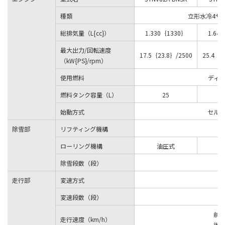
種類
立形水冷4サ
総排気量（L{cc}）
1.330｛1330｝
1.64
最大出力/回転速度
17.5｛23.8｝/2500
25.4｛3
（kW{PS}/rpm）
使用燃料
ディ
燃料タンク容量（L）
25
始動方式
セル
除雪部
リフティング機構
ローリング機構
油圧式
除雪段数（段）
走行部
変速方式
変速段数（段）
前進
走行速度（km/h）
後進