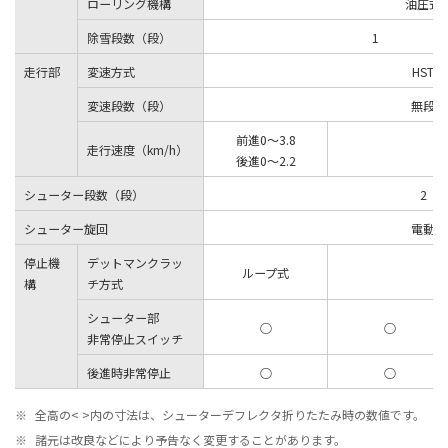
ローリング機構
油圧式
除雪段数（段）
1
走行部
変速方式
HST
変速段数（段）
無段
前進0～3.8
走行速度（km/h）
後進0～2.2
シューター段数（段）
2
シューター旋回
電動
停止機
デットマンクラッ
ループ式
構
チ方式
シューター部
○
○
非常停止スイッチ
後進時非常停止
○
○
※
全高の< >内の寸法は、シューターデフレクタ折りたたみ時の数値です。
※
諸元は改良などにより予告なく変更することがあります。