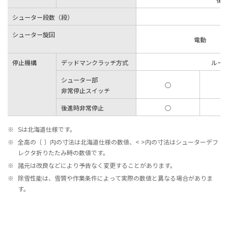
シューター段数（段）
シューター旋回
電動
停止機構
デッドマンクラッチ方式
ループ
シューター部
○
非常停止スイッチ
後進時非常停止
○
※
Sは北海道仕様です。
※
全高の〔 〕内の寸法は北海道仕様の数値、< >内の寸法はシューターデフ
レクタ折りたたみ時の数値です。
※
諸元は改良などにより予告なく変更することがあります。
※
除雪性能は、雪質や作業条件によって実際の数値と異なる場合がありま
す。