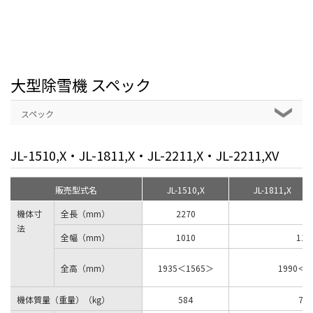
大型除雪機 スペック
スペック
JL-1510,X・JL-1811,X・JL-2211,X・JL-2211,XV
販売型式名
JL-1510,X
JL-1811,X
機体寸
全長（mm）
2270
法
全幅（mm）
1010
110
全高（mm）
1935＜1565＞
1990＜1
機体質量（重量）（kg）
584
750