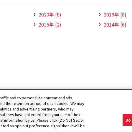
2020年 (8)
2019年 (8)
2015年 (2)
2014年 (6)
raffic and to personalize content and ads.
nd the retention period of each cookie. We may
nalytics and advertising partners, who may
hat they have collected from your use of their
ス
2014年
日刊工業新聞 「設計・開発フロンティア」コーナーに
al information by us. Please click [Do Not Sell or
Do 
cted an opt-out preference signal then it will be