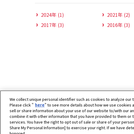
2024年 (1)
2021年 (2)
2017年 (3)
2016年 (3)
We collect unique personal identifier such as cookies to analyze our t
Please click "
here
" to see more details about how we use cookies a
sell or share information about your use of our website to/with our a
combine it with other information that you have provided to them or t
ホーム
ヤンマーキャステクノ株式会社
ニュー
services. You have the right to opt out of sale or share of your person
Share My Personal Information] to exercise your right. If we have dete
honored.