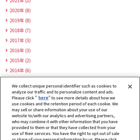
2021年 (2)
2020年 (8)
2019年 (8)
2018年 (7)
2017年 (3)
2016年 (3)
2015年 (2)
2014年 (6)
We collect unique personal identifier such as cookies to
analyze our traffic and to personalize content and ads.
Please click "
here
" to see more details about how we
use cookies and the retention period of each cookie. We
may sell or share information about your use of our
website to/with our analytics and advertising partners,
who may combine it with other information that you have
provided to them or that they have collected from your
use of their services. You have the right to opt out of sale
or share of your personal information by us. Please click