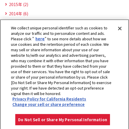
2015年 (2)
2014年 (6)
We collect unique personal identifier such as cookies to
analyze our traffic and to personalize content and ads.
Please click "
here
" to see more details about how we
use cookies and the retention period of each cookie. We
may sell or share information about your use of our
website to/with our analytics and advertising partners,
who may combine it with other information that you have
provided to them or that they have collected from your
use of their services. You have the right to opt out of sale
or share of your personal information by us. Please click
[Do Not Sell or Share My Personal Information] to exercise
ホーム
ヤンマーキャステクノ株式会社
ニュース
2020年
your right. If we have detected an opt-out preference
ヤンマーキャステクノ（株）甲賀事業部が設立50周年記念式典・祝賀会を開
signal then it will be honored.
Privacy Policy for California Residents
催しました！
Change your sell or share preference
プライバシーポリシー
クッキーポリシー
ご利用にあたって
Select Region
Copyright © YANMAR HOLDINGS CO., LTD. All rights reserved.
Do Not Sell or Share My Personal Information