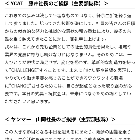
＜ YCAT 藤井社長のご挨拶（主要部抜粋）＞
これまでの歩みは決して平坦なものではなく、紆余曲折を繰り返
して参りました。培ってきた技術を礎にして、社員の皆さんの日頃
からの献身的な努力と挑戦的な意欲の積み重ねにより、幾多の苦
難を乗り越えてきたことに対し、御礼申し上げます。
我々は、これから先も企業としての社会的責任を果たし、地域や
業界の発展に寄与し続けなければなりません。そのためには、一
人ひとりが現状に満足せず、変化を恐れず、革新的な創造力を持っ
て"CHALLENGE"することです。未来に向けた夢や希望を実現し、
やりがいや働き甲斐を感じることができるワクワクする職場
に"CHANGE"させるためには、自らが起点となった取り組みが必
要です。本日の式典・祝賀会は、未来につなぐための場としてい
ただきたいと思います。
＜ ヤンマー 山岡社長のご挨拶（主要部抜粋）＞
この大きな節目となる本日を迎えるにあたり、幾多の困難を乗り
越え、生産活動を通じて企業としての社会的責任を果たしてきた