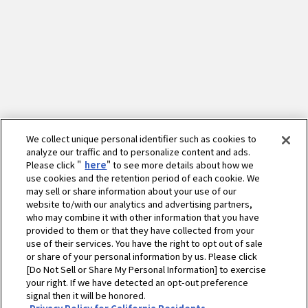
We collect unique personal identifier such as cookies to
analyze our traffic and to personalize content and ads.
Please click "
here
" to see more details about how we
use cookies and the retention period of each cookie. We
may sell or share information about your use of our
website to/with our analytics and advertising partners,
who may combine it with other information that you have
provided to them or that they have collected from your
use of their services. You have the right to opt out of sale
or share of your personal information by us. Please click
[Do Not Sell or Share My Personal Information] to exercise
your right. If we have detected an opt-out preference
ホーム
農業
営農情報 営農PLUS
signal then it will be honored.