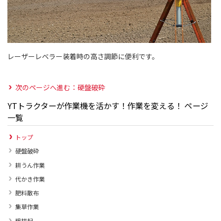
レーザーレベラー装着時の高さ調節に便利です。
次のページへ進む：硬盤破砕
YTトラクターが作業機を活かす！作業を変える！ ページ
一覧
トップ
硬盤破砕
耕うん作業
代かき作業
肥料散布
集草作業
粗耕起