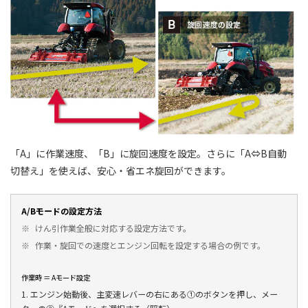
「A」に作業速度、「B」に旋回速度を設定。さらに「A⇔B自動
切替え」を使えば、安心・省エネ旋回ができます。
A/Bモードの設定方法
※
けん引作業全般に対応する設定方法です。
※
作業・旋回での速度とエンジン回転を設定する場合の例です。
作業時 ＝ Aモード設定
1. エンジン始動後、主変速レバーの右にある①のボタンを押し、メー