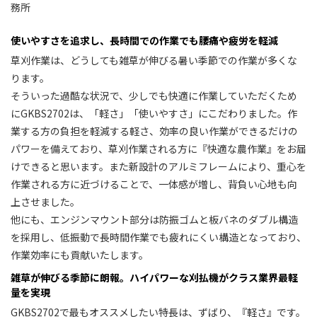
務所
使いやすさを追求し、長時間での作業でも腰痛や疲労を軽減
草刈作業は、どうしても雑草が伸びる暑い季節での作業が多くな
ります。
そういった過酷な状況で、少しでも快適に作業していただくため
にGKBS2702は、「軽さ」「使いやすさ」にこだわりました。作
業する方の負担を軽減する軽さ、効率の良い作業ができるだけの
パワーを備えており、草刈作業される方に『快適な農作業』をお届
けできると思います。また新設計のアルミフレームにより、重心を
作業される方に近づけることで、一体感が増し、背負い心地も向
上させました。
他にも、エンジンマウント部分は防振ゴムと板バネのダブル構造
を採用し、低振動で長時間作業でも疲れにくい構造となっており、
作業効率にも貢献いたします。
雑草が伸びる季節に朗報。ハイパワーな刈払機がクラス業界最軽
量を実現
GKBS2702で最もオススメしたい特長は、ずばり、『軽さ』です。