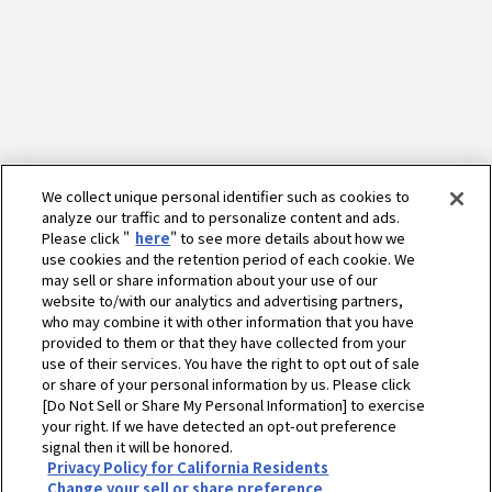
We collect unique personal identifier such as cookies to
analyze our traffic and to personalize content and ads.
Please click "
here
" to see more details about how we
use cookies and the retention period of each cookie. We
may sell or share information about your use of our
website to/with our analytics and advertising partners,
who may combine it with other information that you have
provided to them or that they have collected from your
use of their services. You have the right to opt out of sale
or share of your personal information by us. Please click
[Do Not Sell or Share My Personal Information] to exercise
your right. If we have detected an opt-out preference
ホーム
農業
営農情報 営農PLUS
signal then it will be honored.
Privacy Policy for California Residents
夏こそ、重労働を快適に！背負式刈払機
Change your sell or share preference