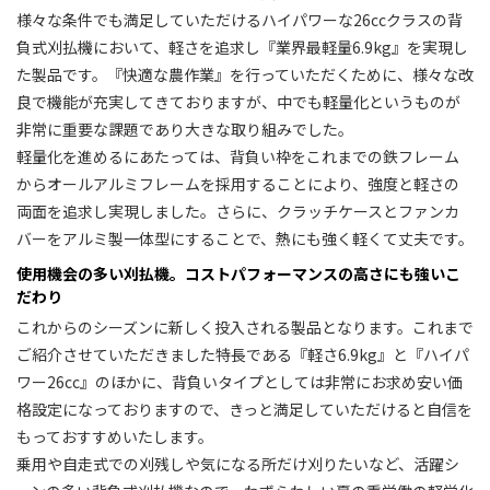
様々な条件でも満足していただけるハイパワーな26ccクラスの背
負式刈払機において、軽さを追求し『業界最軽量6.9kg』を実現し
た製品です。『快適な農作業』を行っていただくために、様々な改
良で機能が充実してきておりますが、中でも軽量化というものが
非常に重要な課題であり大きな取り組みでした。
軽量化を進めるにあたっては、背負い枠をこれまでの鉄フレーム
からオールアルミフレームを採用することにより、強度と軽さの
両面を追求し実現しました。さらに、クラッチケースとファンカ
バーをアルミ製一体型にすることで、熱にも強く軽くて丈夫です。
使用機会の多い刈払機。コストパフォーマンスの高さにも強いこ
だわり
これからのシーズンに新しく投入される製品となります。これまで
ご紹介させていただきました特長である『軽さ6.9kg』と『ハイパ
ワー26cc』のほかに、背負いタイプとしては非常にお求め安い価
格設定になっておりますので、きっと満足していただけると自信を
もっておすすめいたします。
乗用や自走式での刈残しや気になる所だけ刈りたいなど、活躍シ