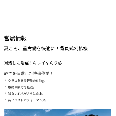
営農情報
夏こそ、重労働を快適に！背負式刈払機
刈残しに活躍！キレイな刈り跡
軽さを追求した快適作業！
クラス業界最軽量の6.9kg。
腰痛や疲労を軽減。
背負い心地がさらに向上。
高いコストパフォーマンス。