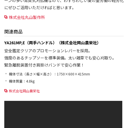
ーンの多い背負式刈払機なので、わずらわしい夏の重労働の軽労化
にぜひご活用いただければと思います。
株式会社丸山製作所
関連商品
YA261MP,E（両手ハンドル）（株式会社岡山農栄社）
安全鑑定クリアのプロモーションレバーを採用。
強度のあるチップソーを標準装備。太い雑草でも安心刈取り。
緊急離脱装置付き肩掛けバンドで安心作業！
機体寸法（長さ×幅×高さ）：1750×600×415mm
機体質量：4.8kg
株式会社岡山農栄社