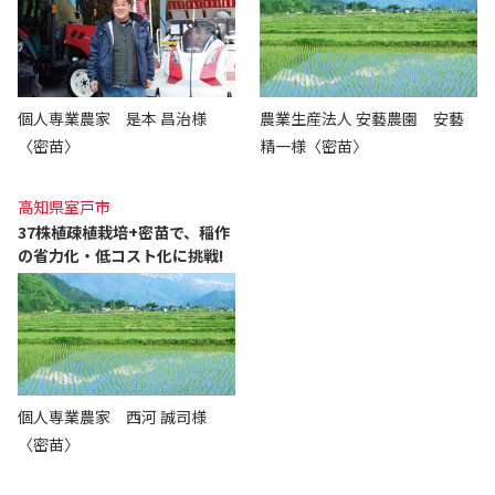
個人専業農家 是本 昌治様
農業生産法人 安藝農園 安藝
〈密苗〉
精一様〈密苗〉
高知県室戸市
37株植疎植栽培+密苗で、稲作
の省力化・低コスト化に挑戦!
個人専業農家 西河 誠司様
〈密苗〉