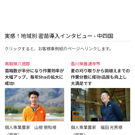
実感！地域別 密苗導入インタビュー - 中四国
クリックすると、お客様事例紹介ページへリンクします。
鳥取県八頭郡
香川県善通寺市
苗箱数が半分になり作業効率が
麦の刈り取りから田植えまでの
大幅アップ。毎年5haの拡大に
作業分散に成功!品質も向上し
成功!
大満足です
個人専業農家 山根 朋和様
個人専業農家 福田 光男様
〈密苗〉
〈密苗〉