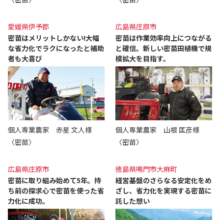
愛媛県伊予郡
広島県庄原市
密苗はメリットしかない!大幅
密苗は作業効率向上につながる
な省力化でラクになったと補助
と確信。新しい密苗田植機で規
者も大喜び
模拡大を目指す。
個人専業農家 赤星 文人様
個人専業農家 山根 匡彦様
〈密苗〉
〈密苗〉
広島県庄原市
徳島県鳴門市大麻町
密苗に取り組み始めて5年。持
経営基盤のさらなる安定化をめ
ち前の探求心で密苗を使った省
ざし、省力化を実現する密苗に
力化に成功。
託した想い