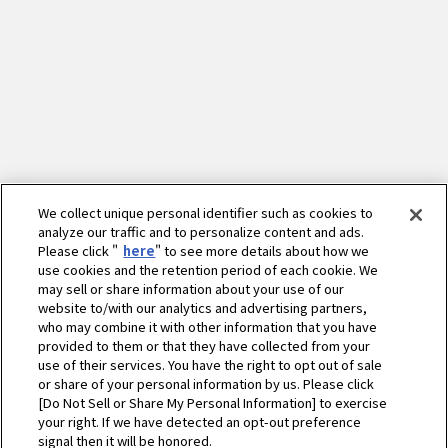
We collect unique personal identifier such as cookies to
analyze our traffic and to personalize content and ads.
Please click "
here
" to see more details about how we
use cookies and the retention period of each cookie. We
may sell or share information about your use of our
website to/with our analytics and advertising partners,
who may combine it with other information that you have
provided to them or that they have collected from your
use of their services. You have the right to opt out of sale
or share of your personal information by us. Please click
[Do Not Sell or Share My Personal Information] to exercise
your right. If we have detected an opt-out preference
ホーム
農業
営農情報 営農PLUS
密苗のススメ
signal then it will be honored.