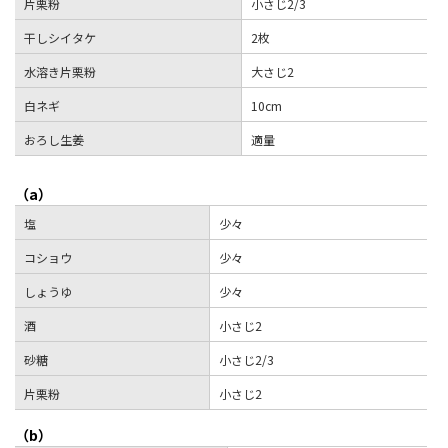
片栗粉
小さじ2/3
干しシイタケ
2枚
水溶き片栗粉
大さじ2
白ネギ
10cm
おろし生姜
適量
（a）
塩
少々
コショウ
少々
しょうゆ
少々
酒
小さじ2
砂糖
小さじ2/3
片栗粉
小さじ2
（b）