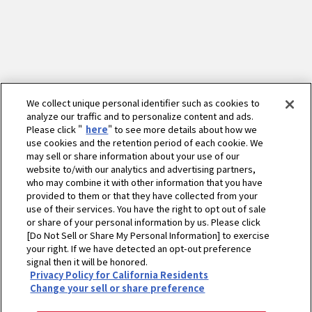
We collect unique personal identifier such as cookies to
analyze our traffic and to personalize content and ads.
Please click "
here
" to see more details about how we
use cookies and the retention period of each cookie. We
may sell or share information about your use of our
website to/with our analytics and advertising partners,
who may combine it with other information that you have
provided to them or that they have collected from your
use of their services. You have the right to opt out of sale
or share of your personal information by us. Please click
[Do Not Sell or Share My Personal Information] to exercise
your right. If we have detected an opt-out preference
signal then it will be honored.
ホーム
農業
わたしのアグリライフ
ごちそう！家庭菜園
Privacy Policy for California Residents
ごちレシピ
蟹シュウマイのハクサイロール
Change your sell or share preference
プライバシーポリシー
クッキーポリシー
ご利用にあたって
Select Region