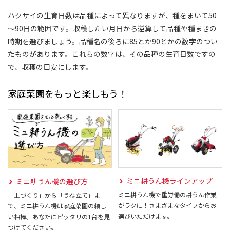
ハクサイの生育日数は品種によって異なりますが、種をまいて50
～90日の範囲です。収穫したい月日から逆算して品種や種まきの
時期を選びましょう。品種名の後ろに85とか90とかの数字のつい
たものがあります。これらの数字は、その品種の生育日数ですの
で、収穫の目安にします。
家庭菜園をもっと楽しもう！
ミニ耕うん機ラインアップ
ミニ耕うん機の選び方
ミニ耕うん機で重労働の耕うん作業
「土づくり」から「うね立て」ま
がラクに！さまざまなタイプからお
で、ミニ耕うん機は家庭菜園の頼し
選びいただけます。
い相棒。あなたにピッタリの1台を見
つけてください。