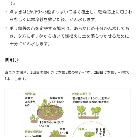
す。
点まきは1か所3～5粒ずつまいて薄く覆土し、乾燥防止に切りわ
らもしくは寒冷紗を敷いた後、かん水します。
ポリ鉢等の苗を定植する場合は、あらかじめ十分かん水してお
き、夕方にポリ鉢から抜いて浅植えし土を落ちつかせるために
十分にかん水します。
間引き
直まきの場合、1回目の間引きは本葉2枚の頃3～4本、2回目は本葉6～7枚で
1本にします。