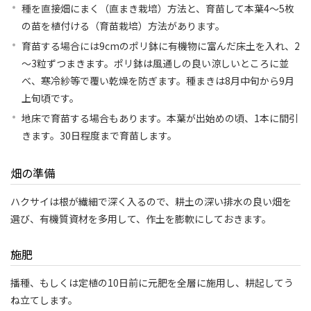
種を直接畑にまく（直まき栽培）方法と、育苗して本葉4～5枚
の苗を植付ける（育苗栽培）方法があります。
育苗する場合には9cmのポリ鉢に有機物に富んだ床土を入れ、2
～3粒ずつまきます。ポリ鉢は風通しの良い涼しいところに並
べ、寒冷紗等で覆い乾燥を防ぎます。種まきは8月中旬から9月
上旬頃です。
地床で育苗する場合もあります。本葉が出始めの頃、1本に間引
きます。30日程度まで育苗します。
畑の準備
ハクサイは根が繊細で深く入るので、耕土の深い排水の良い畑を
選び、有機質資材を多用して、作土を膨軟にしておきます。
施肥
播種、もしくは定植の10日前に元肥を全層に施用し、耕起してう
ね立てします。