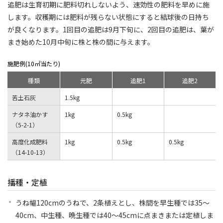
追肥は生育初期に肥料切れしないよう、速効性の肥料を早めに施
します。収穫期には肥料が残らない状態にすると結球後の日持ち
が良くなります。1回目の追肥は9月下旬に、2回目の追肥は、葉が
まき始めた10月中旬に株と株の間に与えます。
施肥例(10㎡当たり)
種類
元肥
追肥1
追肥2
苦土石灰
1.5kg
ナタネ油かす
1kg
0.5kg
（5-2-1）
高度化成肥料
1kg
0.5kg
0.5kg
（14-10-13）
播種・定植
うね幅120cmのうねで、2条植えとし、株間を早生種では35～
40cm、中生種、晩生種では40～45cmに点まきまたは定植しま