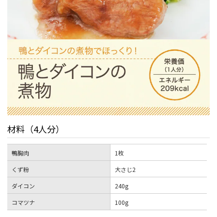
材料（4人分）
鴨胸肉
1枚
くず粉
大さじ2
ダイコン
240g
コマツナ
100g