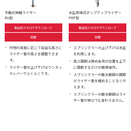
手動式伸縮ライザー
⽔圧昇降式ポップアップライザー
RH型
PRP型
製品別カタログダウンロード
製品別カタログダウンロード
図面
図面
作物の成⻑に応じて⾃由な⾼さに
スプリンクラーの上げ下げは⽔圧
ライザー管の⾼さを調整できま
を利⽤します。
す。
⾼さ調節は締め⾦具の位置を上下
ライザー管の上げ下げはワンタッ
に調節するだけの簡単操作。
チレバーでらくらくです。
スプリンクラーの散⽔範囲の調節
がライザー管を縮めることなく⾏
えます。
スプリンクラーの散⽔範囲はライ
ザー管が伸びても変わりません。