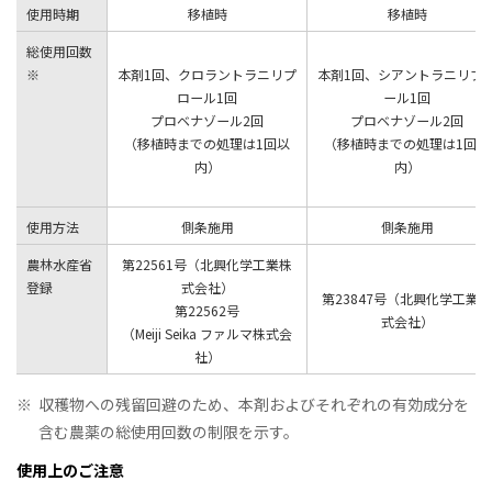
使用時期
移植時
移植時
総使用回数
※
本剤1回、クロラントラニリプ
本剤1回、シアントラニリプ
ロール1回
ール1回
プロベナゾール2回
プロベナゾール2回
（移植時までの処理は1回以
（移植時までの処理は1回以
内）
内）
使用方法
側条施用
側条施用
農林水産省
第22561号（北興化学工業株
登録
式会社）
第23847号（北興化学工業株
第22562号
式会社）
（Meiji Seika ファルマ株式会
社）
※
収穫物への残留回避のため、本剤およびそれぞれの有効成分を
含む農薬の総使用回数の制限を示す。
使用上のご注意