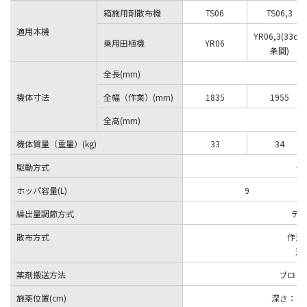
箱施用剤散布機
TS06
TS06,3
適用本機
YR06,3(33cm
乗用田植機
YR06
条間)
全長(mm)
機体寸法
全幅（作業）(mm)
1835
1955
全高(mm)
機体質量（重量）(kg)
33
34
駆動方式
モ
ホッパ容量(L)
9
繰出量調節方式
デ
散布方式
作溝
連
薬剤搬送方法
ブロワ
施薬位置(cm)
深さ：4