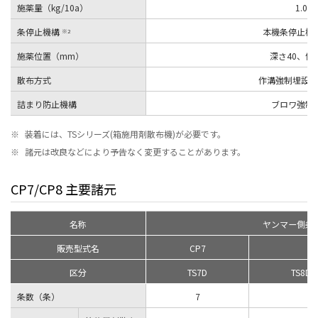
施薬量（kg/10a）
1.0
条停止機構
本機条停止機
※2
施薬位置（mm）
深さ40、側
散布方式
作溝強制埋設連
詰まり防止機構
ブロワ強制
※
装着には、TSシリーズ(箱施用剤散布機)が必要です。
※
諸元は改良などにより予告なく変更することがあります。
CP7/CP8 主要諸元
名称
ヤンマー側条
販売型式名
CP7
区分
TS7D
TS8D
条数（条）
7