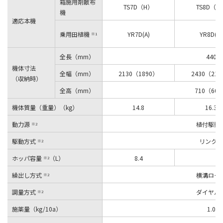
箱施用剤散布
TS7D（H）
TS8D（H
機
適応本機
乗用田植機
YR7D(A)
YR8D(A)
※1
全長（mm）
440
機体寸法
全幅（mm）
2130（1890）
2430（219
（収納時）
全高（mm）
710（60
機体質量（重量）（kg）
14.8
16.3
動力源
植付駆動
※2
駆動方式
リンク式
※2
ホッパ容量
（L）
8.4
※2
繰出し方式
横溝ロー
※2
調量方式
ダイヤル
※2
施薬量（kg/10a）
1.0