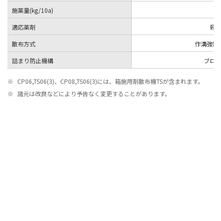
施薬量(kg/10a)
適応薬剤
殺
散布方式
作溝強制
詰まり防止機構
ブロ
※
CP06,TS06(3)、CP08,TS06(3)には、箱施用剤散布機TSが含まれます。
※
諸元は改良などにより予告なく変更することがあります。