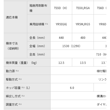
箱施用剤散布
TS5D（H）
TS50,RGA
TS6D（H
機
適応本機
乗用田植機
YR5D(A)
YR5M,RG5
YR6D(A)
※1
全長（mm）
440
480
440
機体寸法
全幅（mm）
1530（1290）
18
（収納時）
全高（mm）
710（60
機体質量（重量）（kg）
12.5
13.5
13.7
動力源
植付駆動
※2
駆動方式
リンク式
※2
ホッパ容量
（L）
6.0
※2
繰出し方式
横溝ロー
※2
調量方式
ダイヤル
※2