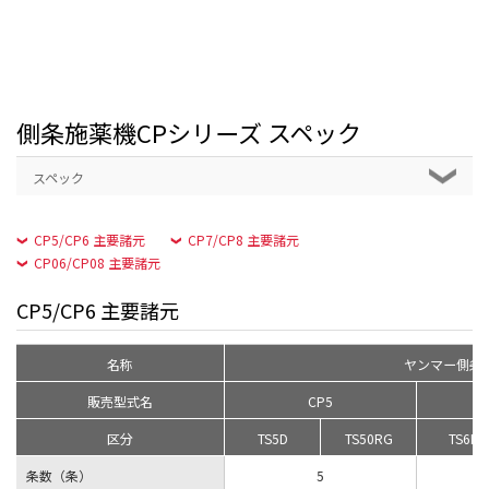
側条施薬機CPシリーズ スペック
スペック
CP5/CP6 主要諸元
CP7/CP8 主要諸元
CP06/CP08 主要諸元
CP5/CP6 主要諸元
名称
ヤンマー側条
販売型式名
CP5
区分
TS5D
TS50RG
TS6D
条数（条）
5