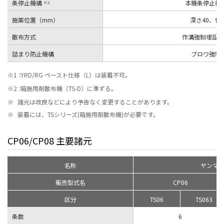
条停止機構
本機条停止機
※2
施薬位置（mm）
深さ40、側
散布方式
作溝強制埋設連
詰まり防止機構
ブロワ強制
※1：
YRD/RG ペースト仕様（L）は装着不可。
※2：
箱施用剤散布機（TS-D）に準ずる。
※
諸元は改良などにより予告なく変更することがあります。
※
装着には、TSシリーズ(箱施用剤散布機)が必要です。
CP06/CP08 主要諸元
名称
ヤンマ
販売型式名
CP06
区分
TS06
TS063
条数
6