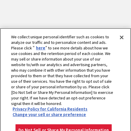
We collect unique personal identifier such as cookies to
analyze our traffic and to personalize content and ads.
Please click "
here
" to see more details about how we
use cookies and the retention period of each cookie. We
may sell or share information about your use of our
website to/with our analytics and advertising partners,
who may combine it with other information that you have
provided to them or that they have collected from your
use of their services. You have the right to opt out of sale
or share of your personal information by us. Please click
[Do Not Sell or Share My Personal Information] to exercise
your right. If we have detected an opt-out preference
ホーム
農業
わたしのアグリライフ
ごちそう！家庭菜園
signal then it will be honored.
Privacy Policy for California Residents
ごちレシピ
サーモンとブロッコリーのキッシュ
Change your sell or share preference
プライバシーポリシー
クッキーポリシー
ご利用にあたって
Select Region
Copyright © YANMAR HOLDINGS CO., LTD. All rights reserved.
Do Not Sell or Share My Personal Information