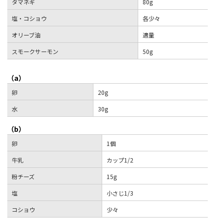
タマネギ
80g
塩・コショウ
各少々
オリーブ油
適量
スモークサーモン
50g
（a）
卵
20g
水
30g
（b）
卵
1個
牛乳
カップ1/2
粉チーズ
15g
塩
小さじ1/3
コショウ
少々