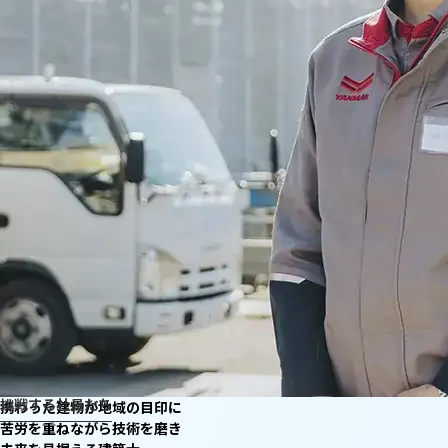
挑戦する社員たち
携わった建物が地域の目印に
苦労を重ねながら技術を磨き