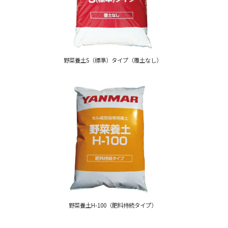
野菜養土S（標準）タイプ（覆土なし）
野菜養土H-100（肥料持続タイプ）