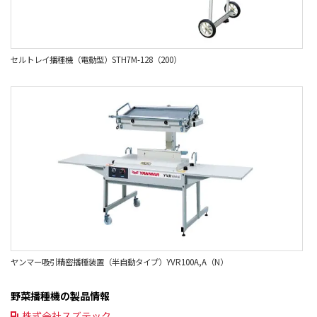
セルトレイ播種機（電動型）STH7M-128（200）
ヤンマー吸引精密播種装置（半自動タイプ）YVR100A,A（N）
野菜播種機の製品情報
株式会社スズテック