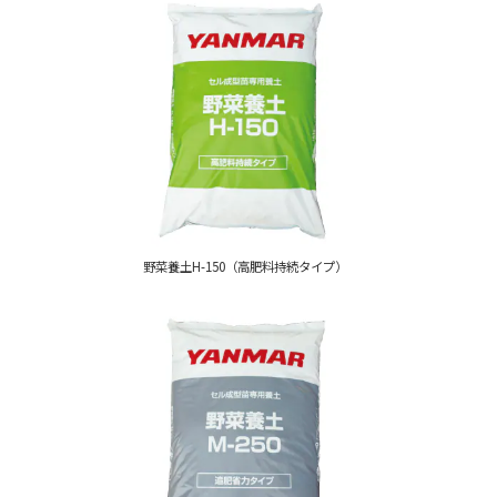
野菜養土H-150（高肥料持続タイプ）