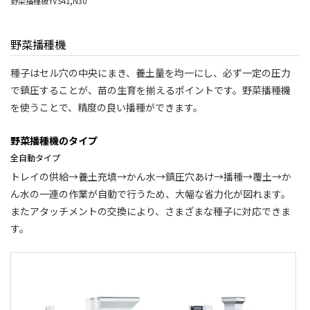
野菜播種板YVS41,N30
野菜播種機
種子はセル穴の中央にまき、養土量を均一にし、必ず一定の圧力
で鎮圧することが、苗の生育を揃えるポイントです。野菜播種機
を使うことで、精度の良い播種ができます。
野菜播種機のタイプ
全自動タイプ
トレイの供給→養土充填→かん水→鎮圧穴あけ→播種→覆土→か
ん水の一連の作業が自動で行うため、大幅な省力化が図れます。
またアタッチメントの交換により、さまざまな種子に対応できま
す。