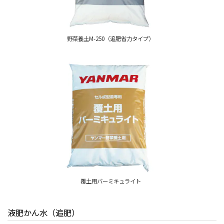
野菜養土M-250（追肥省力タイプ）
覆土用バーミキュライト
液肥かん水（追肥）