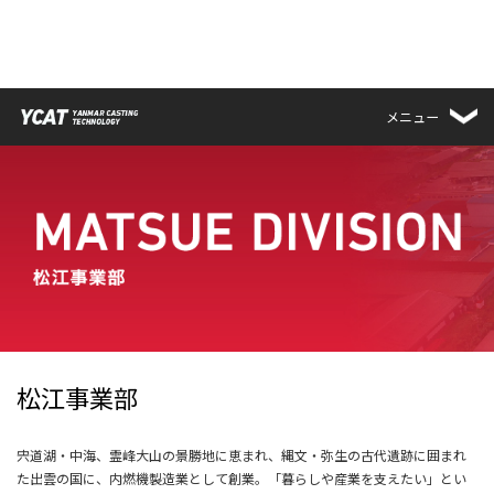
メニュー
松江事業部
宍道湖・中海、霊峰大山の景勝地に恵まれ、縄文・弥生の古代遺跡に囲まれ
た出雲の国に、内燃機製造業として創業。「暮らしや産業を支えたい」とい