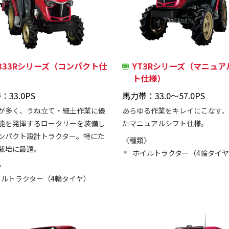
T333Rシリーズ（コンパクト仕
YT3Rシリーズ（マニュア
）
ト仕様）
：33.0PS
馬力帯：33.0～57.0PS
が多く、うね立て・細土作業に優
あらゆる作業をキレイにこなす
能を発揮するロータリーを装備し
たマニュアルシフト仕様。
ンパクト設計トラクター。特にた
〈種類〉
栽培に最適。
ホイルトラクター（4輪タイ
〉
イルトラクター（4輪タイヤ）