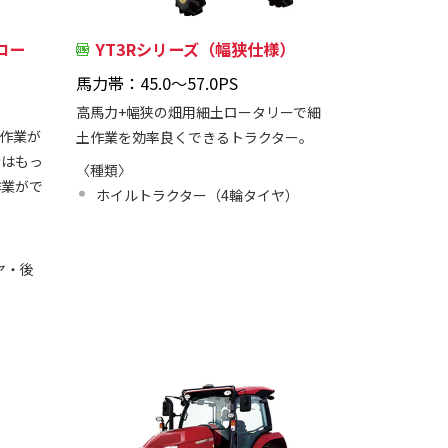
ロー
YT3Rシリーズ（幅狭仕様）
馬力帯：45.0～57.0PS
高馬力+幅狭の畑用細土ロータリーで細
作業が
土作業を効率良くできるトラクター。
者はもっ
〈種類〉
作業がで
ホイルトラクター（4輪タイヤ）
ヤ・後