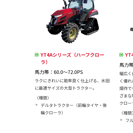
YT4Aシリーズ（ハーフクロー
Y
ラ）
馬力帯
馬力帯：60.0～72.0PS
幅広く
ラクにきれいに能率良く仕上げる、水田
く優れ
に最適サイズの大型トラクター。
畑作で
ざまな
〈種類〉
クロー
デルタトラクター（前輪タイヤ・後
輪クローラ）
〈種類
フ