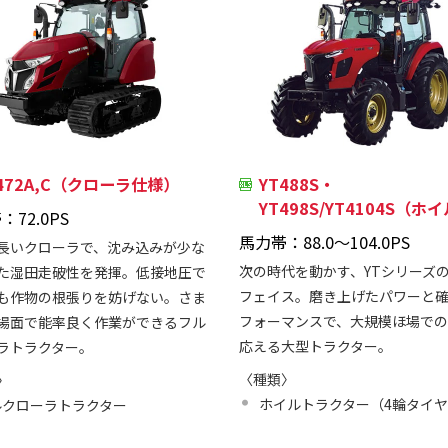
T472A,C（クローラ仕様）
YT488S・
YT498S/YT4104S（ホ
：72.0PS
馬力帯：88.0～104.0PS
長いクローラで、沈み込みが少な
次の時代を動かす、YTシリーズ
た湿田走破性を発揮。低接地圧で
フェイス。磨き上げたパワーと
も作物の根張りを妨げない。さま
フォーマンスで、大規模ほ場で
場面で能率良く作業ができるフル
応える大型トラクター。
ラトラクター。
〈種類〉
〉
ホイルトラクター（4輪タイ
ルクローラトラクター