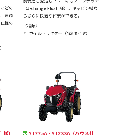
前後進も変速もブレーキもノークラッチ
ーなどの
（J-change Plus仕様）。キャビン機な
が、最適
らさらに快適な作業ができる。
チ仕様の
〈種類〉
ホイルトラクター（4輪タイヤ）
ヤ）
床仕様）
YT225A・YT233A（ハウス仕