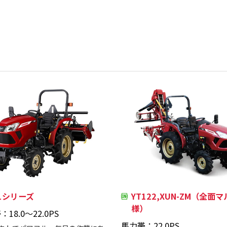
T1シリーズ
YT122,XUN-ZM（全面
様）
18.0～22.0PS
馬力帯：22.0PS