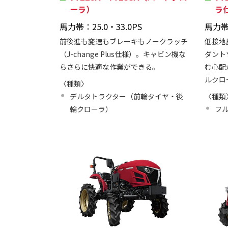
ーラ）
ラ
馬力帯：25.0・33.0PS
馬力帯：
前後進も変速もブレーキもノークラッチ
低接地
（J-change Plus仕様）。キャビン機な
ダント
らさらに快適な作業ができる。
む心配
ルクロ
〈種類〉
デルタトラクター（前輪タイヤ・後
〈種類
輪クローラ）
フ