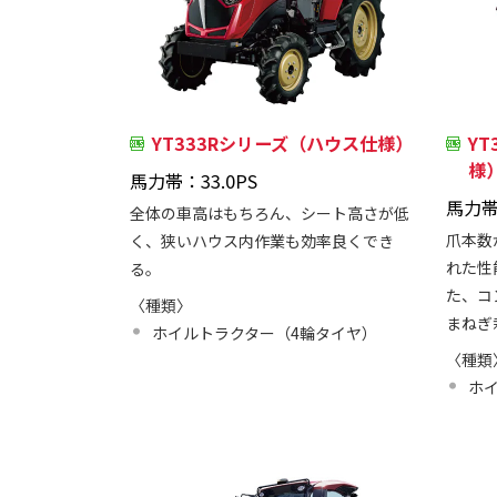
YT333Rシリーズ（ハウス仕様）
Y
様
馬力帯：33.0PS
馬力帯
全体の車高はもちろん、シート高さが低
爪本数
く、狭いハウス内作業も効率良くでき
れた性
る。
た、コ
〈種類〉
まねぎ
ホイルトラクター（4輪タイヤ）
〈種類
ホ