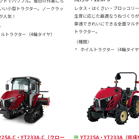
クトでパワフル。毎日の作業にち
レタス・はくさい・ブロッコリ
いい小型トラクター。ノークラッ
生育に応じた最適なうねづくり
が人気！
車速できれいにできる全面マル
〉
トラクター。
イルトラクター（4輪タイヤ）
〈種類〉
ホイルトラクター（4輪タイ
225A,C・YT233A,C（クロー
YT225A・YT233A（低