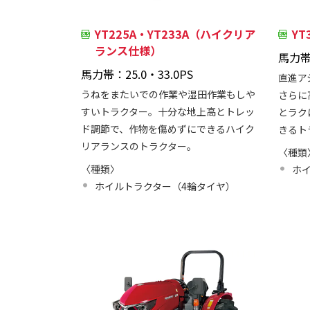
YT225A・YT233A（ハイクリア
Y
ランス仕様）
馬力帯：
馬力帯：25.0・33.0PS
直進ア
うねをまたいでの作業や湿田作業もしや
さらに
すいトラクター。十分な地上高とトレッ
とラク
ド調節で、作物を傷めずにできるハイク
きるト
リアランスのトラクター。
〈種類
〈種類〉
ホ
ホイルトラクター（4輪タイヤ）