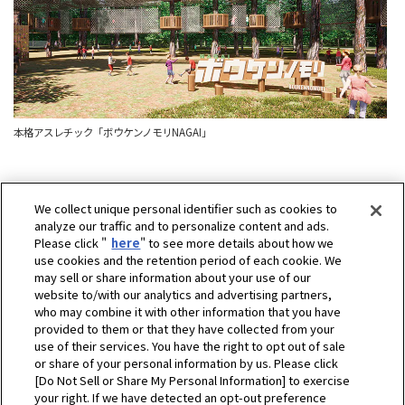
本格アスレチック「ボウケンノモリNAGAI」
We collect unique personal identifier such as cookies to
analyze our traffic and to personalize content and ads.
Please click "
here
" to see more details about how we
use cookies and the retention period of each cookie. We
may sell or share information about your use of our
website to/with our analytics and advertising partners,
who may combine it with other information that you have
provided to them or that they have collected from your
use of their services. You have the right to opt out of sale
or share of your personal information by us. Please click
[Do Not Sell or Share My Personal Information] to exercise
ホーム
企業情報
CSR・環境
サステナビリティとSDGs
your right. If we have detected an opt-out preference