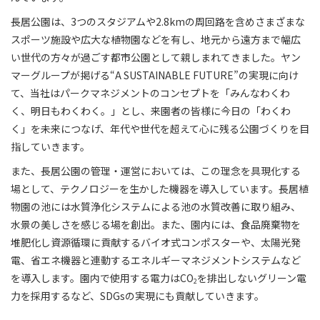
長居公園は、3つのスタジアムや2.8kmの周回路を含めさまざまな
スポーツ施設や広大な植物園などを有し、地元から遠方まで幅広
い世代の方々が過ごす都市公園として親しまれてきました。ヤン
マーグループが掲げる“A SUSTAINABLE FUTURE”の実現に向け
て、当社はパークマネジメントのコンセプトを「みんなわくわ
く、明日もわくわく。」とし、来園者の皆様に今日の「わくわ
く」を未来につなげ、年代や世代を超えて心に残る公園づくりを目
指していきます。
また、長居公園の管理・運営においては、この理念を具現化する
場として、テクノロジーを生かした機器を導入しています。長居植
物園の池には水質浄化システムによる池の水質改善に取り組み、
水景の美しさを感じる場を創出。また、園内には、食品廃棄物を
堆肥化し資源循環に貢献するバイオ式コンポスターや、太陽光発
電、省エネ機器と連動するエネルギーマネジメントシステムなど
を導入します。園内で使用する電力はCO
を排出しないグリーン電
2
力を採用するなど、SDGsの実現にも貢献していきます。