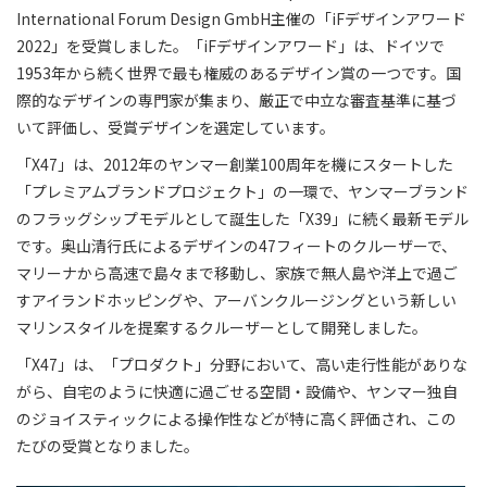
International Forum Design GmbH主催の「iFデザインアワード
2022」を受賞しました。「iFデザインアワード」は、ドイツで
1953年から続く世界で最も権威のあるデザイン賞の一つです。国
際的なデザインの専門家が集まり、厳正で中立な審査基準に基づ
いて評価し、受賞デザインを選定しています。
「X47」は、2012年のヤンマー創業100周年を機にスタートした
「プレミアムブランドプロジェクト」の一環で、ヤンマーブランド
のフラッグシップモデルとして誕生した「X39」に続く最新モデル
です。奥山清行氏によるデザインの47フィートのクルーザーで、
マリーナから高速で島々まで移動し、家族で無人島や洋上で過ご
すアイランドホッピングや、アーバンクルージングという新しい
マリンスタイルを提案するクルーザーとして開発しました。
「X47」は、「プロダクト」分野において、高い走行性能がありな
がら、自宅のように快適に過ごせる空間・設備や、ヤンマー独自
のジョイスティックによる操作性などが特に高く評価され、この
たびの受賞となりました。