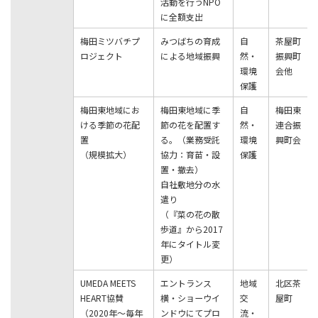
活動を⾏うNPO
に全額⽀出
梅⽥ミツバチプ
みつばちの育成
⾃
茶屋町
ロジェクト
による地域振興
然・
振興町
環境
会他
保護
梅⽥東地域にお
梅⽥東地域に季
⾃
梅⽥東
ける季節の花配
節の花を配置す
然・
連合振
置
る。（業務受託
環境
興町会
（規模拡⼤）
協⼒：育苗・設
保護
置・撤去）
⾃社敷地分の⽔
遣り
（『菜の花の散
歩道』から2017
年にタイトル変
更）
UMEDA MEETS
エントランス
地域
北区茶
HEART協賛
横・ショーウイ
交
屋町
（2020年～毎年
ンドウにてプロ
流・