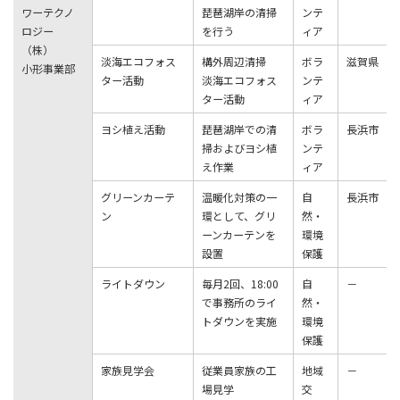
ワーテクノ
琵琶湖岸の清掃
ンテ
ロジー
を⾏う
ィア
（株）
淡海エコフォス
構外周辺清掃
ボラ
滋賀県
⼩形事業部
ター活動
淡海エコフォス
ンテ
ター活動
ィア
ヨシ植え活動
琵琶湖岸での清
ボラ
長浜市
掃およびヨシ植
ンテ
え作業
ィア
グリーンカーテ
温暖化対策の⼀
⾃
⻑浜市
ン
環として、グリ
然・
ーンカーテンを
環境
設置
保護
ライトダウン
毎⽉2回、18:00
⾃
－
で事務所のライ
然・
トダウンを実施
環境
保護
家族見学会
従業員家族の工
地域
－
場見学
交