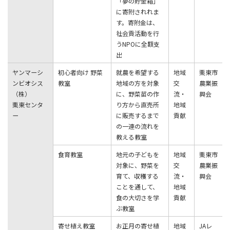
「夢の貯⾦箱」
に寄附されれま
す。寄附⾦は、
社会貢活動を⾏
うNPOに全額⽀
出
ヤンマーシ
初⼼者向け 野菜
就農を希望する
地域
栗東市
ンビオシス
教室
地域の⽅を対象
交
農業振
（株）
に、野菜苗の作
流・
興会
栗東センタ
り⽅から直売所
地域
ー
に販売するまで
貢献
の⼀連の流れを
教える教室
⾷育教室
地元の⼦どもを
地域
栗東市
対象に、野菜を
交
農業振
育て、収穫する
流・
興会
ことを通して、
地域
⾷の⼤切さを学
貢献
ぶ教室
寄せ植え教室
お正⽉の寄せ植
地域
JAレ