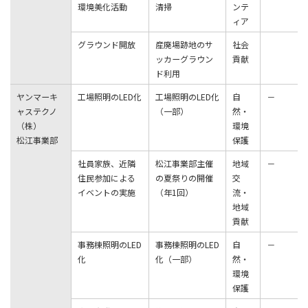
環境美化活動
清掃
ンテ
ィア
グラウンド開放
産廃場跡地のサ
社会
ッカーグラウン
貢献
ド利⽤
ヤンマーキ
⼯場照明のLED化
⼯場照明のLED化
⾃
－
ャステクノ
（⼀部）
然・
（株）
環境
松江事業部
保護
社員家族、近隣
松江事業部主催
地域
－
住民参加による
の夏祭りの開催
交
イベントの実施
（年1回）
流・
地域
貢献
事務棟照明のLED
事務棟照明のLED
⾃
－
化
化（⼀部）
然・
環境
保護