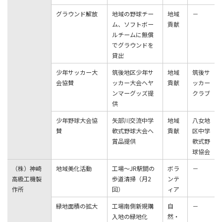
グラウンド解放
地域の野球チー
地域
－
ム、ソフトボー
貢献
ルチームに無償
でグラウンドを
貸出
少年サッカー大
筑後地区少年サ
地域
筑後サ
会協賛
ッカー大会へヤ
貢献
ッカー
ンマーグッズ提
クラブ
供
少年野球大会協
矢部川交流中学
地域
八女地
賛
軟式野球大会へ
貢献
区中学
賞品提供
軟式野
球協会
（株）神崎
地域美化活動
⼯場〜JR駅間の
ボラ
－
⾼級⼯機製
歩道清掃（⽉2
ンテ
作所
回）
ィア
緑地⾯積の拡⼤
⼯場南側新規購
⾃
－
⼊地の緑地化
然・