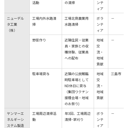
活動
の清掃
ンテ
ィア
ニューデル
⼯場内外⽔路清
⼯場北側農業⽤
ボラ
－
タ⼯業
掃
⽔路清掃
ンテ
（株）
ィア
野菜作り
近隣住⺠・従業
地域
－
員・家族との収
交
穫体験、従業員
流・
への配布
地域
貢献
駐車場貸与
近隣の公民館臨
地域
三島市
時駐車場として
交
ND休日に貸与
流・
（集団ワクチン
地域
接種会場・地域
貢献
のお祭り)
ヤンマーエ
⼯場周辺清掃活
年3回、⼯場周辺
ボラ
－
ネルギーシ
動
清掃･草刈り
ンテ
ステム製造
ィア