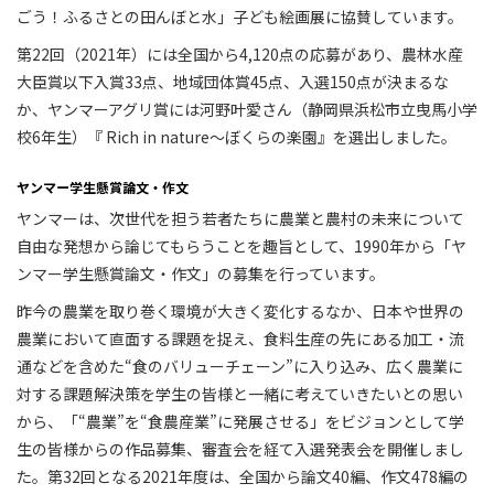
ごう！ふるさとの田んぼと水」子ども絵画展に協賛しています。
第22回（2021年）には全国から4,120点の応募があり、農林水産
大臣賞以下入賞33点、地域団体賞45点、入選150点が決まるな
か、ヤンマーアグリ賞には河野叶愛さん（静岡県浜松市立曳馬小学
校6年生）『 Rich in nature～ぼくらの楽園』を選出しました。
ヤンマー学生懸賞論文・作文
ヤンマーは、次世代を担う若者たちに農業と農村の未来について
自由な発想から論じてもらうことを趣旨として、1990年から「ヤ
ンマー学生懸賞論文・作文」の募集を行っています。
昨今の農業を取り巻く環境が大きく変化するなか、日本や世界の
農業において直面する課題を捉え、食料生産の先にある加工・流
通などを含めた“食のバリューチェーン”に入り込み、広く農業に
対する課題解決策を学生の皆様と一緒に考えていきたいとの思い
から、「“農業”を“食農産業”に発展させる」をビジョンとして学
生の皆様からの作品募集、審査会を経て入選発表会を開催しまし
た。第32回となる2021年度は、全国から論文40編、作文478編の