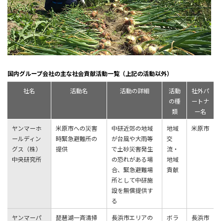
国内グループ会社の主な社会貢献活動一覧（上記の活動以外）
社名
活動名
活動の詳細
活動
社外パ
の種
ートナ
類
ー名
ヤンマーホ
米原市への災害
中研近郊の地域
地域
米原市
ールディン
時緊急避難所の
が台風や大雨等
交
グス（株）
提供
で土砂災害発生
流・
中央研究所
の恐れがある場
地域
合、緊急避難場
貢献
所として中研施
設を無償提供す
る
ヤンマーパ
琵琶湖⼀⻫清掃
長浜市エリアの
ボラ
長浜市