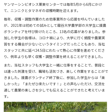
ヤンマーシンビオシス栗東センターでは毎年5月から6月にかけ
て、ニンニクとタマネギの収穫時期を迎えます。
毎年、収穫・調整作業のため他事業所から応援を呼んでいました
が、2021年は初めての試みとして龍谷大学農学部の大学生に援農
ボランティアを呼び掛けたところ、13名の応募がありました。参
加した学生の皆様は、コロナ禍により、大学に行く頻度や農業実
習をする機会が少ないというタイミングだったこともあり、当社
スタッフと共に延べ24.5日にわたって熱心に作業を進めてくださ
り、例年よりも早く収穫・調整作業を終えることができました。
また、当社スタッフも大学生と一緒に仕事をすることで、普段と
は違った刺激を受け、職場も活気づき、楽しく作業をすることがで
きました。援農ボランティア終了後に、参加した学生からは「楽
しかった」「またぜひ来たいです！」との声もいただけ、交流を
通して農業の楽しさを少しでも伝えることができたと考えていま
す。