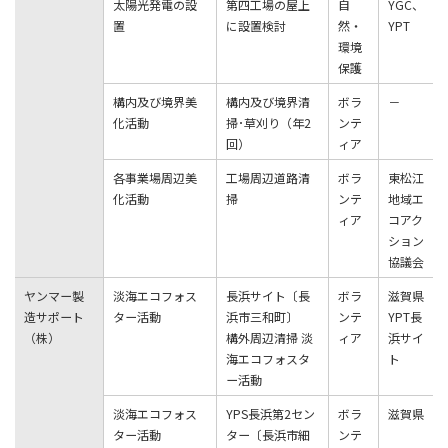
太陽光発電の設
第四工場の屋上
⾃
YGC、
置
に設置検討
然・
YPT
環境
保護
構内及び境界美
構内及び境界清
ボラ
－
化活動
掃･草刈り（年2
ンテ
回）
ィア
各事業場周辺美
⼯場周辺道路清
ボラ
東松江
化活動
掃
ンテ
地域エ
ィア
コアク
ション
協議会
ヤンマー製
淡海エコフォス
長浜サイト〔長
ボラ
滋賀県
造サポート
ター活動
浜市三和町〕
ンテ
YPT長
（株）
構外周辺清掃 淡
ィア
浜サイ
海エコフォスタ
ト
ー活動
淡海エコフォス
YPS長浜第2セン
ボラ
滋賀県
ター活動
ター〔長浜市細
ンテ