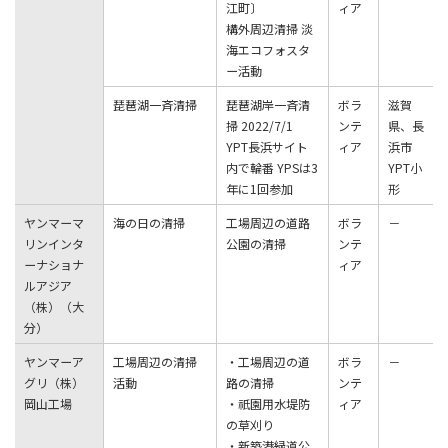
江町〕
ィア
構外周辺清掃 淡
海エコフォスタ
ー活動
琵琶湖一斉清掃
琵琶湖岸一斉清
ボラ
滋賀
掃 2022/7/1
ンテ
県、長
YPT長浜サイト
ィア
浜市
内で輪番 YPSは3
YPT小
年に1回参加
形
ヤンマーマ
海の⽇の清掃
⼯場周辺の道路
ボラ
－
リンインタ
公園の清掃
ンテ
ーナショナ
ィア
ルアジア
（株）（⼤
分）
ヤンマーア
⼯場周辺の清掃
・⼯場周辺の道
ボラ
－
グリ（株）
活動
路の清掃
ンテ
岡⼭⼯場
・祇園⽤⽔堤防
ィア
の草刈り
・新築港緑道公