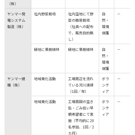
（株）
ヤンマー発
社内野菜栽培
社内空地にて野
⾃
－
電システム
菜の簡易栽培
然・
製造（株）
（社員への配布
環境
で、販売⽬的無
保護
し）
緑地に果樹植林
緑地に果樹植林
⾃
－
然・
環境
保護
ヤンマー建
地域美化活動
⼯場周辺を流れ
ボラ
－
機（株）
ている河川清掃
ンテ
（1回／年）
ィア
地域美化活動
⼯場周囲の空き
ボラ
－
⽸・ごみ拾い早
ンテ
朝希望者にて実
ィア
施（平均的に20
名参加、1回／2
カ⽉）