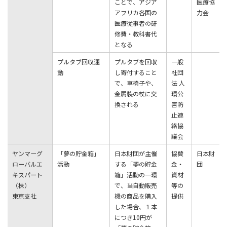
ことで、アジア
医療協
アフリカ各国の
⼒会
医療従事者の研
修費・教科書代
となる
プルタブ回収運
プルタブを回収
⼀般
動
し寄付すること
社団
で、⾞椅⼦や、
法 ⼈
⾦属製の杖に交
環公
換される
害防
⽌連
絡協
議会
ヤンマーグ
「夢の貯⾦箱」
⽇本財団が主催
協賛
⽇本財
ローバルエ
活動
する「夢の貯⾦
⾦・
団
キスパート
箱」活動の⼀環
資材
（株）
で、当⾃動販売
等の
東京⽀社
機の商品を購⼊
提供
した場合、１本
につき10円が