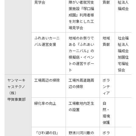
見学会
障がい者就労支
貢献
祉法人
援施設『塚口福
福成会
成園』利用者様
を対象とした工
場見学会
ふれあいカーニ
地域のお祭りで
地域
社会福
バル運営支援
ある『ふれあい
貢献
祉法人
カーニバル』の
福成会
模擬店・イベン
旭園住
トの運営サポー
宅福祉
ト
協会
ヤンマーキ
⼯場周辺の掃除
⼯場外周道路周
ボラ
ャステクノ
辺の掃除
ンテ
（株）
ィア
甲賀事業部
緑化率の向上
⼯場敷地内芝⽣
⾃
の設置
然・
環境
保護
「びわ湖の⽇」
野洲川河川敷の
ボラ