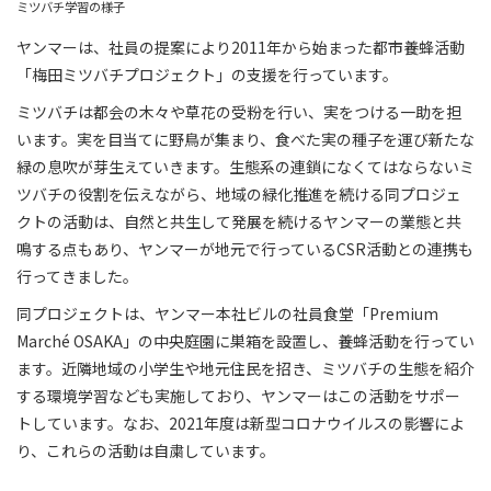
ミツバチ学習の様子
ヤンマーは、社員の提案により2011年から始まった都市養蜂活動
「梅田ミツバチプロジェクト」の支援を行っています。
ミツバチは都会の木々や草花の受粉を行い、実をつける一助を担
います。実を目当てに野鳥が集まり、食べた実の種子を運び新たな
緑の息吹が芽生えていきます。生態系の連鎖になくてはならないミ
ツバチの役割を伝えながら、地域の緑化推進を続ける同プロジェ
クトの活動は、自然と共生して発展を続けるヤンマーの業態と共
鳴する点もあり、ヤンマーが地元で行っているCSR活動との連携も
行ってきました。
同プロジェクトは、ヤンマー本社ビルの社員食堂「Premium
Marché OSAKA」の中央庭園に巣箱を設置し、養蜂活動を行ってい
ます。近隣地域の小学生や地元住民を招き、ミツバチの生態を紹介
する環境学習なども実施しており、ヤンマーはこの活動をサポー
トしています。なお、2021年度は新型コロナウイルスの影響によ
り、これらの活動は自粛しています。