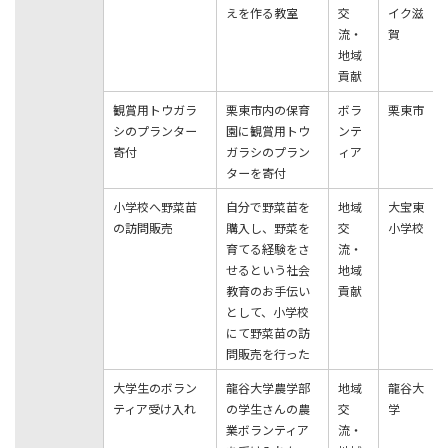
えを作る教室
交
イク滋
流・
賀
地域
貢献
観賞⽤トウガラ
栗東市内の保育
ボラ
栗東市
シのプランター
園に観賞⽤トウ
ンテ
寄付
ガラシのプラン
ィア
ターを寄付
⼩学校へ野菜苗
⾃分で野菜苗を
地域
⼤宝東
の訪問販売
購⼊し、野菜を
交
⼩学校
育てる経験をさ
流・
せるという社会
地域
教育のお⼿伝い
貢献
として、⼩学校
にて野菜苗の訪
問販売を⾏った
⼤学⽣のボラン
⿓⾕⼤学農学部
地域
⿓⾕⼤
ティア受け⼊れ
の学⽣さんの農
交
学
業ボランティア
流・