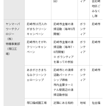
回）
ィア
会尼崎
地区ご
みなく
し隊
ヤンマーパ
尼崎市10万人わ
尼崎市主催の清
ボラ
尼崎市
ワーテクノ
がまちクリーン
掃活動（毎年5月
ンテ
ロジー
キャンペーン
開催）
ィア
（株）
尼崎市たそがれ
尼崎市主催の清
ボラ
尼崎市
特機事業部
クリーンキャン
掃活動（毎年7・
ンテ
（塚⼝⼯
ペーン
8月開催）
ィア
場）
※ ボランティア
を募っての参加
あまがさきまち
尼崎市との清掃
ボラ
尼崎市
なみクリーンフ
活動パートナー
ンテ
ェローシップ
シップ締結
ィア
市内主要ターミ
ナル駅周辺の清
掃活動参加
塚口福成園工場
近隣にある知的
地域
社会福