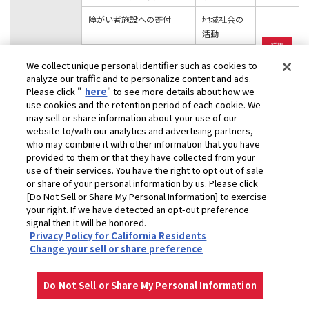
障がい者施設への寄付
地域社会の
活動
詳細
小学校のイベントに参加
地域社会の
We collect unique personal identifier such as cookies to
活動
analyze our traffic and to personalize content and ads.
Please click "
here
" to see more details about how we
洋馬発動機（上
自閉症児童が作った雑貨の
地域社会の
use cookies and the retention period of each cookie. We
海）
即売会実施
活動
詳細
may sell or share information about your use of our
website to/with our analytics and advertising partners,
小学校へのパソコンの寄贈
教育
who may combine it with other information that you have
provided to them or that they have collected from your
Yanmar
社員の献血の実施
地域社会の
use of their services. You have the right to opt out of sale
Construction
活動
or share of your personal information by us. Please click
Equipment
マラソン大会のパートナー
文化・スポ
[Do Not Sell or Share My Personal Information] to exercise
Europe /
your right. If we have detected an opt-out preference
ーツスポン
Yanmar
signal then it will be honored.
サーシップ
Compact
Privacy Policy for California Residents
詳細
Germany
非営利団体へのパソコンの
教育
Change your sell or share preference
寄贈（恵まれない人々の支
援）
Do Not Sell or Share My Personal Information
寄付（がん撲滅に取り組む
地域社会の