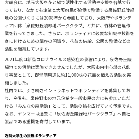
大輪会は、地元大阪を花と緑で活性化する活動や支援を各地で行
っており、なかでも企業と大阪府民が協働で整備する泉佐野丘陵緑
地の公園づくりには2008年から参画しており、大阪府やボランテ
ィア団体「泉佐野丘陵緑地パーククラブ」と共に、竹林の管理作
業を行ってきました。さらに、ボランティアに必要な知識や技術を
身に付けるための講座の開講や、花苗の供給、公園の整備などの
活動を継続しています。
2021年度は新型コロナウイルス感染症の影響により、泉佐野丘陵
緑地での活動は実施できませんでしたが、大阪市内中心部の花飾
り事業として、御堂筋周辺に約11,000株の花苗を植える活動を実
施しました。
社内では、引き続きイントラネットでボランティアを募集してお
り、今後も、泉佐野市の地元企業や一般市民の方にも参加いただ
ける「みんなの森活動」として、活動の輪を広げていく予定です。
なお、ヤンマーは過去に「泉佐野丘陵緑地パーククラブ」へ自社
製品である重機を寄付しています。
近隣大学生の援農ボランティア