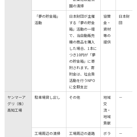
園の清掃
「夢の貯⾦箱」
⽇本財団が主催
協賛
⽇本財
活動
する「夢の貯⾦
⾦・
団
箱」活動の⼀環
資材
で、当⾃動販売
等の
機の商品を購⼊
提供
した場合、1本に
つき10円が「夢
の貯⾦箱」に寄
附されます。寄
附⾦は、社会貢
活動を⾏うNPO
に全額⽀出
ヤンマーア
駐⾞場貸し出し
その他
地域
－
グリ（株）
交
⾼知⼯場
流・
地域
貢献
⼯場周辺の清掃
⼯場周辺の道路
ボラ
－