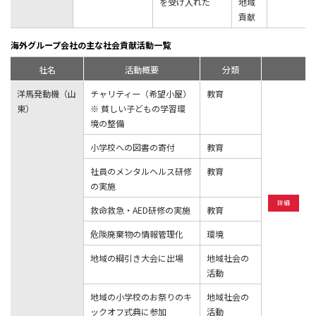
を受け⼊れた
地域
貢献
海外グループ会社の主な社会貢献活動一覧
社名
活動概要
分類
洋馬発動機（山
チャリティー（希望小屋）
教育
東）
※ 貧しい子どもの学習環
境の整備
小学校への図書の寄付
教育
社員のメンタルヘルス研修
教育
の実施
詳細
救命救急・AED研修の実施
教育
危険廃棄物の情報管理化
環境
地域の綱引き大会に出場
地域社会の
活動
地域の小学校のお祭りのキ
地域社会の
ックオフ式典に参加
活動