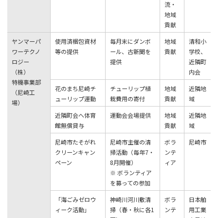
流・
地域
貢献
ヤンマーパ
使用済梱包資材
毎⽉末にダンボ
地域
清和⼩
ワーテクノ
等の提供
ール、古新聞を
貢献
学校、
ロジー
提供
近隣町
（株）
内会
特機事業部
花のまち尼崎チ
チューリップ植
地域
近隣地
（尼崎⼯
ューリップ運動
栽費⽤の寄付
貢献
域
場）
近隣町会へ体育
運動会会場提供
地域
近隣地
館無償貸与
貢献
域
尼崎市たそがれ
尼崎市主催の清
ボラ
尼崎市
クリーンキャン
掃活動（毎年7・
ンテ
ペーン
8月開催）
ィア
※ ボランティア
を募っての参加
「海ごみゼロウ
神崎川河川敷清
ボラ
⽇本舶
ィーク活動」
掃（春・秋に各1
ンテ
⽤⼯業