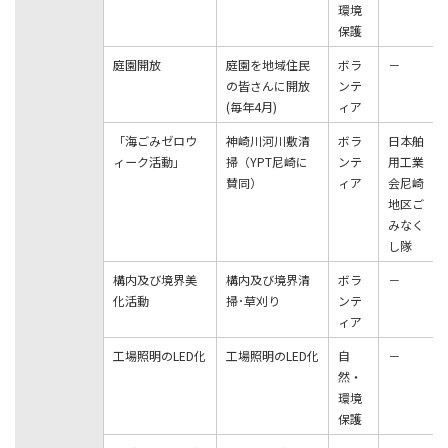
環境
保護
庭園開放
庭園を地域住民
ボラ
－
の皆さんに開放
ンテ
(毎年4月)
ィア
「海ごみゼロウ
神崎川河川敷清
ボラ
⽇本舶
ィーク活動」
掃（YPT尼崎に
ンテ
⽤⼯業
賛同）
ィア
会尼崎
地区ご
みなく
し隊
構内及び境界美
構内及び境界清
ボラ
－
化活動
掃･草刈り
ンテ
ィア
⼯場照明のLED化
⼯場照明のLED化
⾃
－
然・
環境
保護