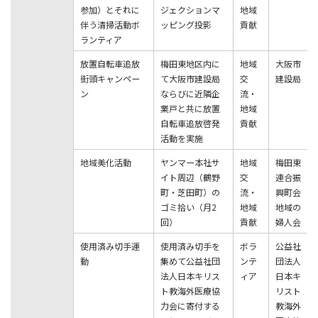
参加）とそれに
ジェクションマ
地域
伴う清掃活動ボ
ッピング投影
貢献
ランティア
放置⾃転⾞追放
梅⽥東地区内に
地域
⼤阪市
街頭キャンペー
て⼤阪市建設局
交
建設局
ン
ならびに近隣企
流・
業⼾と共に放置
地域
⾃転⾞追放啓発
貢献
活動を実施
地域美化活動
ヤンマー本社サ
地域
梅⽥東
イト周辺（鶴野
交
連合振
町・芝⽥町）の
流・
興町会
ゴミ拾い（⽉2
地域
地域の
回）
貢献
婦⼈会
使⽤済み切⼿運
使⽤済み切⼿を
ボラ
公益社
動
集めて公益社団
ンテ
団法⼈
法⼈⽇本キリス
ィア
⽇本キ
ト教海外医療協
リスト
⼒会に寄付する
教海外