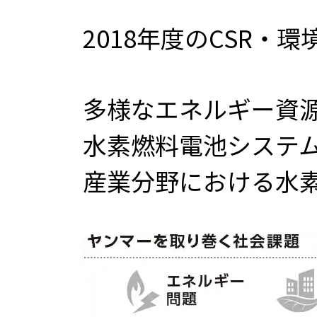
2018年度のCSR・
多様なエネルギー資
水素燃料電池システ
産業分野における水