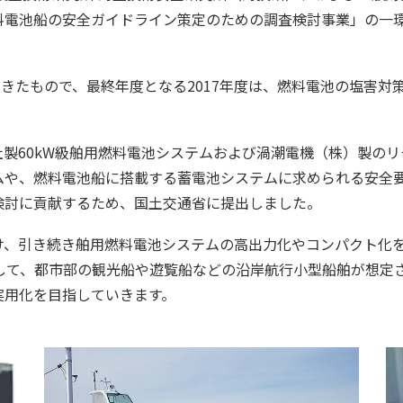
電池船の安全ガイドライン策定のための調査検討事業」の一環と
んできたもので、最終年度となる2017年度は、燃料電池の塩害
製60kW級舶用燃料電池システムおよび渦潮電機（株）製の
ムや、燃料電池船に搭載する蓄電池システムに求められる安全
検討に貢献するため、国土交通省に提出しました。
け、引き続き舶用燃料電池システムの高出力化やコンパクト化
として、都市部の観光船や遊覧船などの沿岸航行小型船舶が想定
実用化を目指していきます。