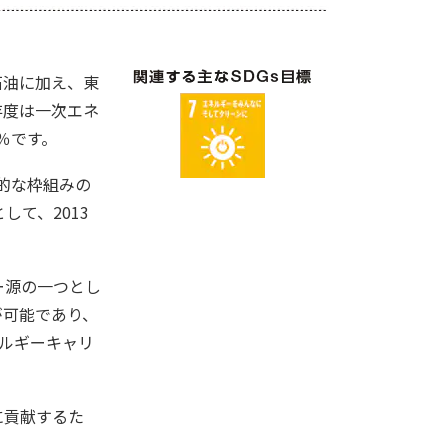
石油に加え、東
存度は一次エネ
％です。
的な枠組みの
て、2013
ー源の一つとし
が可能であり、
ルギーキャリ
に貢献するた