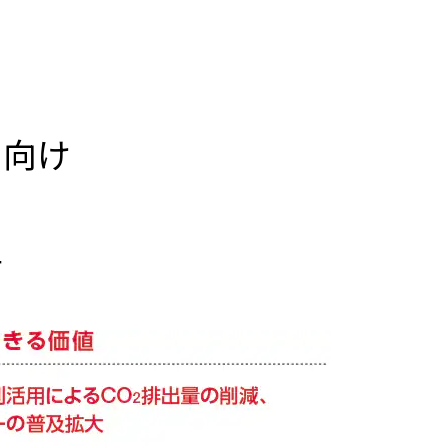
に向け
与